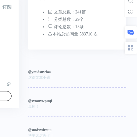
订阅
文章总数：241篇
分类总数：29个
评论总数：15条
本站总访问量 583716 次
@ymidsuwfoa
这篇文章不错！
@svmuvwpuqi
真棒！
@smdxydrauu
博主太厉害了！