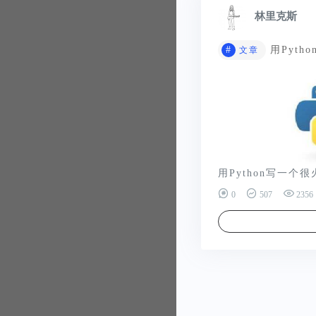
林里克斯
#
用Pyth
文章
用Python写一个很火
0
507
2356