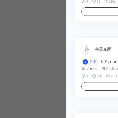
0
81
2102
林里克斯
#
用Pyth
文章
在Linux下用Pyt
0
300
2183