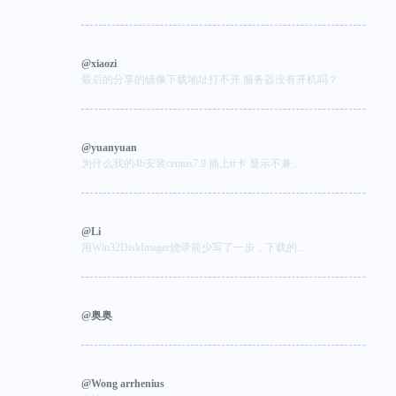
@xiaozi
最后的分享的镜像下载地址打不开 服务器没有开机吗？
@yuanyuan
为什么我的4b安装centos7.9 插上tf卡 显示不兼...
@Li
用Win32DiskImager烧录前少写了一步，下载的....
@奥奥
@Wong arrhenius