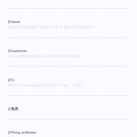
@xiaozi
最后的分享的镜像下载地址打不开 服务器没有开机吗？
@yuanyuan
为什么我的4b安装centos7.9 插上tf卡 显示不兼...
@Li
用Win32DiskImager烧录前少写了一步，下载的....
@奥奥
@Wong arrhenius