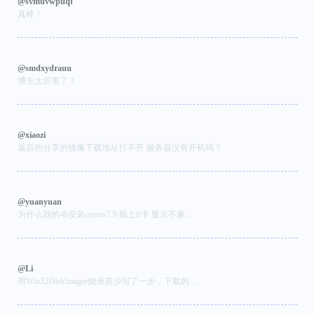
@svmuvwpuqi
真棒！
@smdxydrauu
博主太厉害了！
@xiaozi
最后的分享的镜像下载地址打不开 服务器没有开机吗？
@yuanyuan
为什么我的4b安装centos7.9 插上tf卡 显示不兼...
@Li
用Win32DiskImager烧录前少写了一步，下载的....