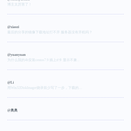
博主太厉害了！
@xiaozi
最后的分享的镜像下载地址打不开 服务器没有开机吗？
@yuanyuan
为什么我的4b安装centos7.9 插上tf卡 显示不兼...
@Li
用Win32DiskImager烧录前少写了一步，下载的....
@奥奥