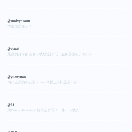
@smdxydrauu
博主太厉害了！
@xiaozi
最后的分享的镜像下载地址打不开 服务器没有开机吗？
@yuanyuan
为什么我的4b安装centos7.9 插上tf卡 显示不兼...
@Li
用Win32DiskImager烧录前少写了一步，下载的....