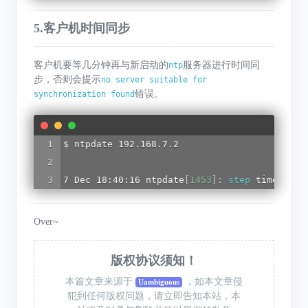
5.客户机时间同步
客户机要等几分钟再与新启动的
服务器进行时间同
ntp
步，否则会提示
no server suitable for
错误。
synchronization found
$ ntpdate 192.168.7.2

7 Dec 18:40:16 ntpdate
[
1453
]
:
 step
 time serv
Over~
版权协议须知！
本篇文章来源于
，如本文章侵
Uambiguous
犯到任何版权问题，请立即告知本站，本