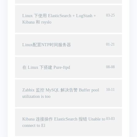
03-25
Linux 下使用 ElasticSearch + LogStash +
Kibana 和 rsyslo
01-21
Linux配置NTP时间服务器
08-08
在 Linux 下搭建 Pure-ftpd
10-11
Zabbix 监控 MySQL 解决告警 Buffer pool
utilization is too
03-03
Kibana 连接操作 ElasticSearch 报错 Unable to
connect to El