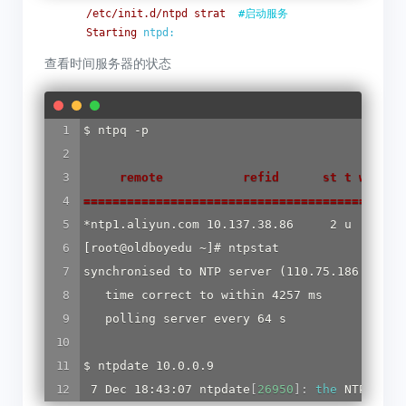
/etc/init.d/ntpd
strat
#启动服务
Starting
ntpd:
查看时间服务器的状态
$ ntpq -p

     remote           refid      st t when p
============================================
*ntp1.aliyun.com 10.137.38.86     2 u   22   
[root@oldboyedu ~]# ntpstat

synchronised to NTP server (110.75.186.247) a
   time correct to within 4257 ms

   polling server every 64 s

$ ntpdate 10.0.0.9

 7 Dec 18:43:07 ntpdate
[
26950
]
:
 the
 NTP sock