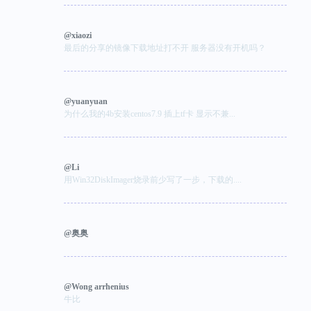
@xiaozi
最后的分享的镜像下载地址打不开 服务器没有开机吗？
@yuanyuan
为什么我的4b安装centos7.9 插上tf卡 显示不兼...
@Li
用Win32DiskImager烧录前少写了一步，下载的....
@奥奥
@Wong arrhenius
牛比