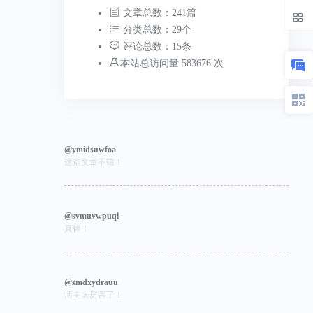
文章总数：241篇
分类总数：29个
评论总数：15条
本站总访问量 583676 次
@ymidsuwfoa
这篇文章不错！
@svmuvwpuqi
真棒！
@smdxydrauu
博主太厉害了！