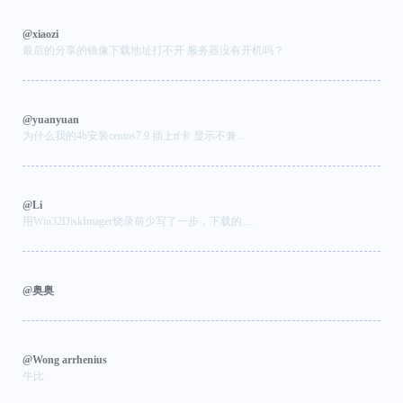
@xiaozi
最后的分享的镜像下载地址打不开 服务器没有开机吗？
@yuanyuan
为什么我的4b安装centos7.9 插上tf卡 显示不兼...
@Li
用Win32DiskImager烧录前少写了一步，下载的....
@奥奥
@Wong arrhenius
牛比