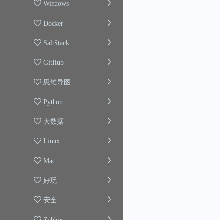
Windows
Docker
SaltStack
GitHub
思维导图
Python
大数据
Linux
Mac
好玩
安全
Zabbix