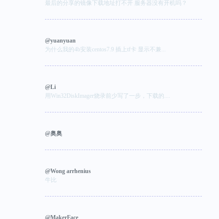
最后的分享的镜像下载地址打不开 服务器没有开机吗？
@yuanyuan
为什么我的4b安装centos7.9 插上tf卡 显示不兼...
@Li
用Win32DiskImager烧录前少写了一步，下载的....
@奥奥
@Wong arrhenius
牛比
@MakerFace