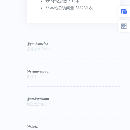
评论总数：15条
本站总访问量 583260 次
@ymidsuwfoa
这篇文章不错！
@svmuvwpuqi
真棒！
@smdxydrauu
博主太厉害了！
@xiaozi