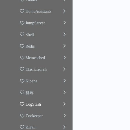
HomeAssistants
JumpServer
Shell
Redis
Memcached
Elasticsearch
Kibana
群晖
LogStash
Zookeeper
Kafka