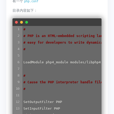
有一个
php.conf
目录内容如下：
#
#
 PHP is an HTML-embedded scripting language
#
 easy for developers to write dynamically g
#
LoadModule php4_module modules/libphp4.so 

#
#
 Cause the PHP interpreter handle files wit
#
SetOutputFilter PHP 

SetInputFilter PHP 
