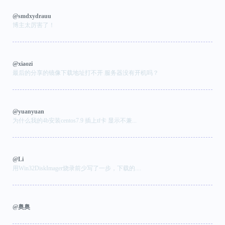
@smdxydrauu
博主太厉害了！
@xiaozi
最后的分享的镜像下载地址打不开 服务器没有开机吗？
@yuanyuan
为什么我的4b安装centos7.9 插上tf卡 显示不兼...
@Li
用Win32DiskImager烧录前少写了一步，下载的....
@奥奥