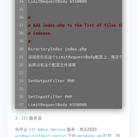
LimitRequestBody 6550000 

#
#
 Add index.php to the list of files that wi
#
 indexes. 
#
DirectoryIndex index.php 

误就发生在这个LimitRequestBody配置上，将这个的值
如果没有这个配置文件请将

SetOutputFilter PHP 

SetInputFilter PHP 

LimitRequestBody 6550000 
3、
服务器
IIS
先停止
服务，然后找到
IIS Admin Service
下的
打开，找
windows\system32\inesrv\
metabase.xml