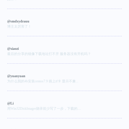
@smdxydrauu
博主太厉害了！
@xiaozi
最后的分享的镜像下载地址打不开 服务器没有开机吗？
@yuanyuan
为什么我的4b安装centos7.9 插上tf卡 显示不兼...
@Li
用Win32DiskImager烧录前少写了一步，下载的....