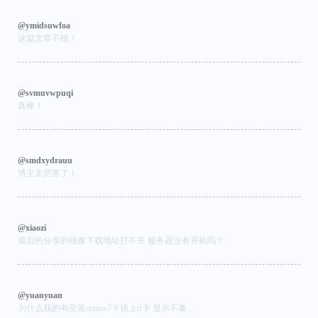
@ymidsuwfoa
这篇文章不错！
@svmuvwpuqi
真棒！
@smdxydrauu
博主太厉害了！
@xiaozi
最后的分享的镜像下载地址打不开 服务器没有开机吗？
@yuanyuan
为什么我的4b安装centos7.9 插上tf卡 显示不兼...