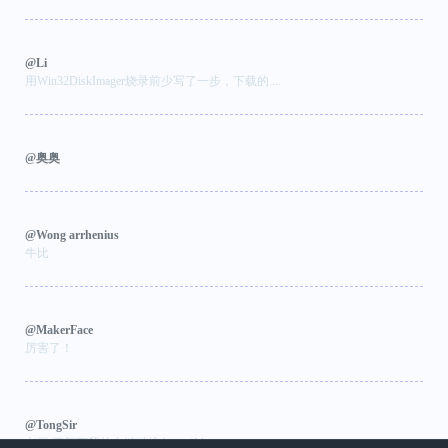
@Li
用Win32DiskImager烧录前少写了一步，下载的....
@奥奥
@Wong arrhenius
牛比
@MakerFace
厉害了！
@TongSir
老哥 更新下我的友链链接 https://blog.ton...