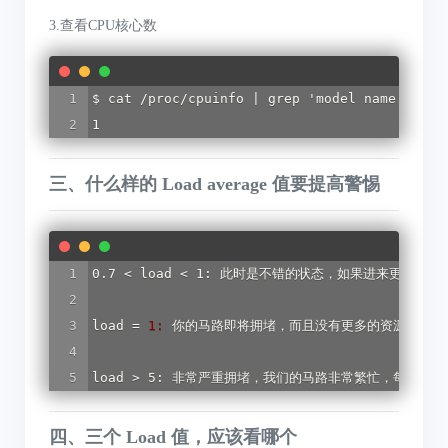
3.查看CPU核心数
$ cat /proc/cpuinfo | grep 'model name' | wc 
1
三、什么样的 Load average 值要提高警惕
0.7 
< 
load
 < 
1:
 此时是不错的状态，如果进来更多的汽
load
 = 
1:
 你的马路即将拥堵，而且没有更多的资源额外的
load
 >
 5: 非常严重拥堵，我们的马路非常繁忙，每辆车
四、三个 Load 值，应该看哪个