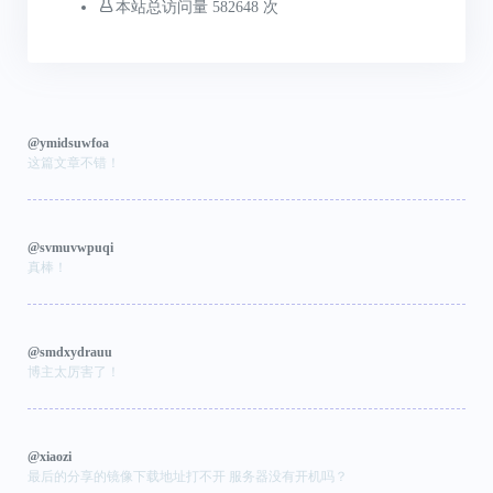
本站总访问量 582648 次
@ymidsuwfoa
这篇文章不错！
@svmuvwpuqi
真棒！
@smdxydrauu
博主太厉害了！
@xiaozi
最后的分享的镜像下载地址打不开 服务器没有开机吗？