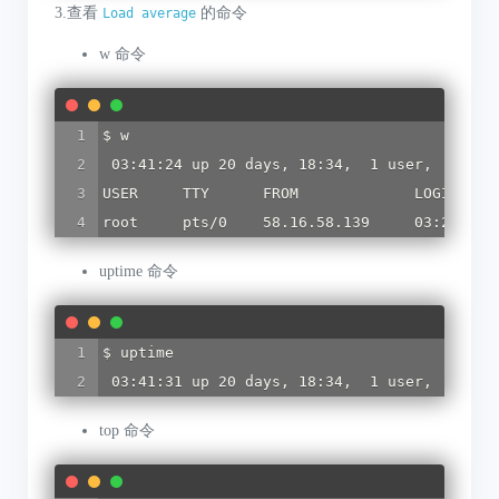
3.查看
的命令
Load average
w 命令
$ w

 03:41:24 up 20 days, 18:34,  1 user,  load a
USER     TTY      FROM             LOGIN@   I
root     pts/0    58.16.58.139     03:24    
uptime 命令
$ uptime 

 03:41:31 up 20 days, 18:34,  1 user,  load 
top 命令