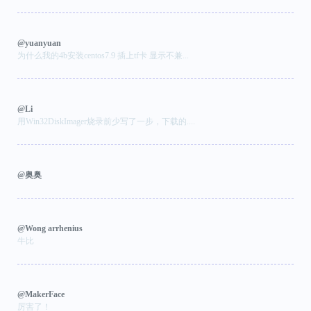
@yuanyuan
为什么我的4b安装centos7.9 插上tf卡 显示不兼...
@Li
用Win32DiskImager烧录前少写了一步，下载的....
@奥奥
@Wong arrhenius
牛比
@MakerFace
厉害了！