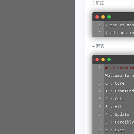
3.解压
$ tar xf nan
$ cd nano_in
4.安装
#
 ./installe
Welcome to n
0 : Core

1 : FrontEnd

2 : Cell

3 : All

4 : Update

5 : Forcibly
6 : Exit
