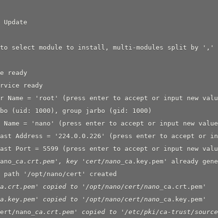
 Update

 to select module to install, multi-modules split b
e ready

rvice ready

er Name = 'root' (press enter to accept or input new va
bo (uid: 1000), group jarbo (gid: 1000)

n Name = 'nano' (press enter to accept or input new val
Cast Address = '224.0.0.226' (press enter to accept 
Cast Port = 5599 (press enter to accept or input new
ano
_
ca.crt.pem', key 'cert/nano
_
ca.key.pem' already gene
 path '/opt/nano/cert' created

a.crt.pem' copied to '/opt/nano/cert/nano
_
ca.crt.pem'

a.key.pem' copied to '/opt/nano/cert/nano
_
ca.key.pem'

ert/nano
_
ca.crt.pem' copied to '/etc/pki/ca-trust/source