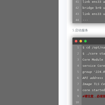
link ens33 a
bridge br0 u
link ens33 u
···
5.启动服务
$ cd /opt/na
$ ./core sta
Core Module 
service Core
group '224.0
API address 
Image TLS Ce
#
请注意，必须首