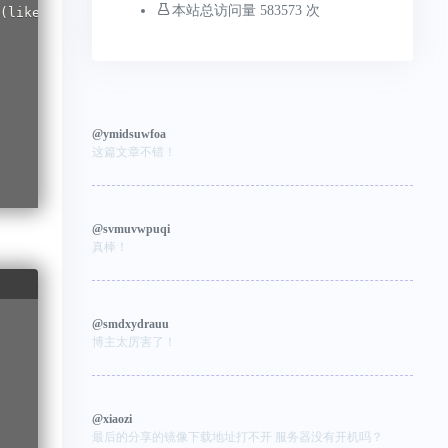
本站总访问量 583573 次
@ymidsuwfoa
这篇文章不错！
@svmuvwpuqi
真棒！
@smdxydrauu
博主太厉害了！
@xiaozi
最后的分享的镜像下载地址打不开 服务器没有开机吗？