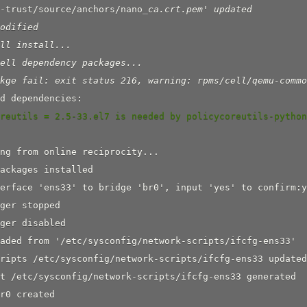
-trust/source/anchors/nano
_
ca.crt.pem' updated

odified

ll install...

ell dependency packages...

kge fail: exit status 216, warning: rpms/cell/qemu-commo
oreutils = 2.5-33.el7 is needed by policycoreutils-p
ng from online reciprocity...

ackages installed

interface 'ens33' to bridge 'br0', input 'yes
ger stopped

ger disabled

aded from '/etc/sysconfig/network-scripts/ifcfg-ens33'

ripts /etc/sysconfig/network-scripts/ifcfg-ens33 updated

t /etc/sysconfig/network-scripts/ifcfg-ens33 generated

r0 created
