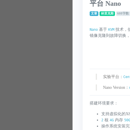
平台 Nano
文章
林里克斯
608字数
基于
技术，
Nano
KVM
镜像克隆到故障切换
实验平台：
Cen
Nano Version：
搭建环境要求：
支持虚拟化的X
核
内存
2
4G
50
操作系统安装完