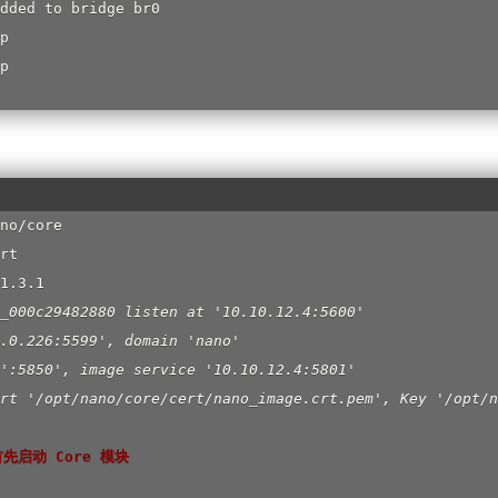
dded to bridge br0

p

p

no/core

rt

1.3.1

_
000c29482880 listen at '10.10.12.4:5600'

.0.226:5599', domain 'nano'

':5850', image service '10.10.12.4:5801'

rt '/opt/nano/core/cert/nano
_
image.crt.pem', Key '/opt/n
先启动 Core 模块