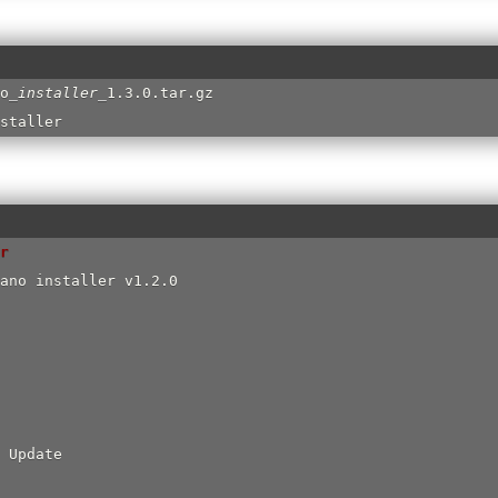
o
_
installer
_
1.3.0.tar.gz 

staller
r 
ano installer v1.2.0

 Update
