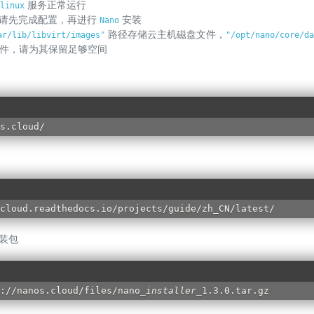
服务正常运行
linux
请先完成配置，再进行
安装
Nano
路径存储云主机磁盘文件，
ar/lib/libvirt/images"
"/opt/nano/core/da
件，请为其保留足够空间
s.cloud/
cloud.readthedocs.io/projects/guide/zh_CN/latest/
安装包
://nanos.cloud/files/nano
_
installer
_
1.3.0.tar.gz