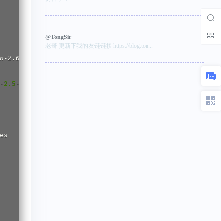
@TongSir
老哥 更新下我的友链链接 https://blog.ton...
n-2.0.0-1.el7.6.x86
_
64.rpm: Header V3 RSA/SHA256 Signatu
ython-2.5-33.el7.x86_64      #这里这个依赖报错可以忽略
' to confirm:yes          #输入 yes，确认构建默认的桥接网