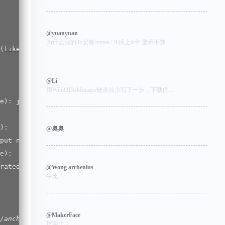
@yuanyuan
为什么我的4b安装centos7.9 插上tf卡 显示不兼...
y ',' (like 2,3):         #输入 3 全部模块安装，0 只安装 Core，1 
@Li
用Win32DiskImager烧录前少写了一步，下载的....
lue): jarbo           #输入启动用户

ue):               #默认即可

@奥奥
or input new value):     #通讯域标识，组播，使用默认

 value):                 #通讯域标识端口，使用默认

rated

@Wong arrhenius
牛比
@MakerFace
/anchors/nano
_
ca.crt.pem'

厉害了！