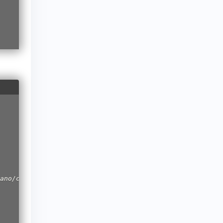
ano/core/cert/nano_
image.key.pem'
