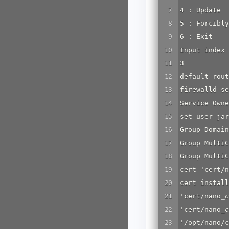
4 : Update

5 : Forcibly
6 : Exit

Input index
3

default rout
firewalld se
Service Own
set user jar
Group Domai
Group Multi
Group Multi
cert 'cert/n
cert install
'cert/nano
_
c
'cert/nano
_
c
'/opt/nano/c