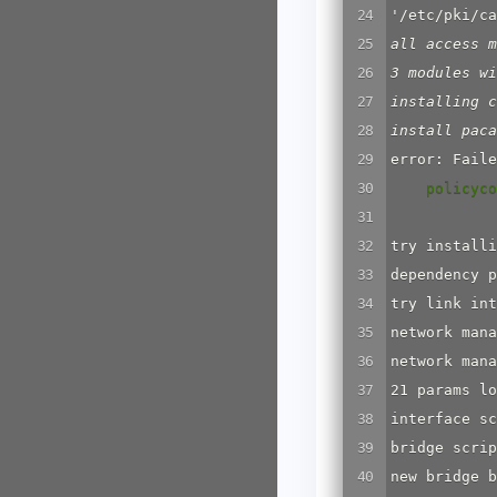
'/etc/pki/ca
all access m
3 modules wi
installing c
install paca
    policyc
try installi
dependency p
try link 
network mana
network mana
21 params lo
interface sc
bridge scrip
new bridge b