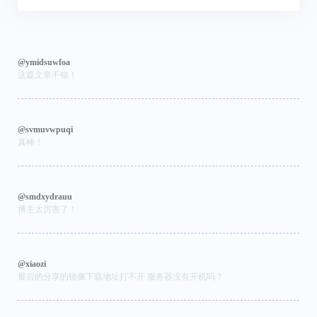
@ymidsuwfoa
这篇文章不错！
@svmuvwpuqi
真棒！
@smdxydrauu
博主太厉害了！
@xiaozi
最后的分享的镜像下载地址打不开 服务器没有开机吗？