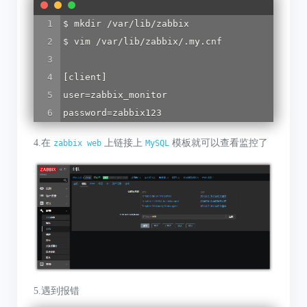
$ mkdir /var/lib/zabbix

$ vim /var/lib/zabbix/.my.cnf

[client]

user=zabbix_monitor

password=zabbix123
4.在
上链接上
模板就可以查看监控了
zabbix web
MySQL
5.遇到报错