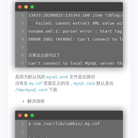
13633:20200815:135343.160 item "Jblog:mysql.
1.
Failed: cannot extract XML value with xpa
noname.xml:1:
parser
error
:
Start
tag
expec
ERROR
2002
 (
HY000
)
:
Can
'
t
connect
to
local
M
Can
'
t
connect
to
local
MySQL
server
through
是因为默认找的
文件是在路径
mysql.sock
没有在
里面定义的话，
默认是在
my.cnf
mysql.sock
下面
/tmp/mysql.sock
解决报错
$ vim /var/lib/zabbix/.my.cnf
