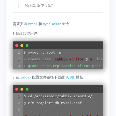
MySQL 版本：5.7
需要安装
和
命令
mysql
mysqladmin
1.创建监控用户
$ mysql 
-
u root 
-
>
create
user
'zabbix_monitor'
@
'
%
'
identifie
> 
grant
usage
,
replication
client
,process,
sho
2.在
配置文件路径下创建
模板
zabbix
MySQL
$ cd /etc/zabbix/zabbix
_
agentd.d/

$ vim template
_
db_
mysql.conf
