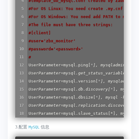
#
template_db_mysql.conf created by Zabbix fo
#
For OS Linux: You need create .my.cnf in za
#
For OS Windows: You need add PATH to mysql 
#
The file must have three strings:
#
[client]
#
user='zbx_monitor'
#
password='<password>'
#
UserParameter=mysql.ping[
*
], mysqladmin -h"$1
UserParameter=mysql.get
_status_
variables[
*
],
UserParameter=mysql.version[
*
], mysqladmin -
UserParameter=mysql.db.discovery[
*
], mysql -
UserParameter=mysql.dbsize[
*
], mysql -h"$1" 
UserParameter=mysql.replication.discovery[
*
]
UserParameter=mysql.slave_status[*], mysql -
3.配置
信息
MySQL