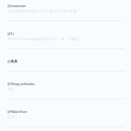
@yuanyuan
为什么我的4b安装centos7.9 插上tf卡 显示不兼...
@Li
用Win32DiskImager烧录前少写了一步，下载的....
@奥奥
@Wong arrhenius
牛比
@MakerFace
厉害了！