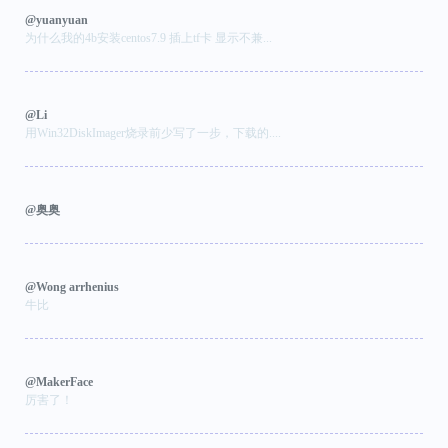
@yuanyuan
为什么我的4b安装centos7.9 插上tf卡 显示不兼...
@Li
用Win32DiskImager烧录前少写了一步，下载的....
@奥奥
@Wong arrhenius
牛比
@MakerFace
厉害了！