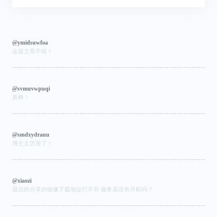
@ymidsuwfoa
这篇文章不错！
@svmuvwpuqi
真棒！
@smdxydrauu
博主太厉害了！
@xiaozi
最后的分享的镜像下载地址打不开 服务器没有开机吗？