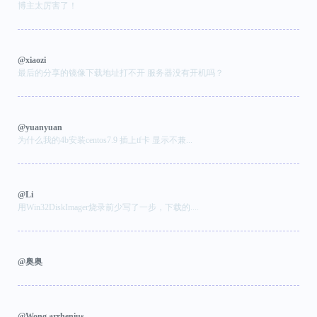
博主太厉害了！
@xiaozi
最后的分享的镜像下载地址打不开 服务器没有开机吗？
@yuanyuan
为什么我的4b安装centos7.9 插上tf卡 显示不兼...
@Li
用Win32DiskImager烧录前少写了一步，下载的....
@奥奥
@Wong arrhenius