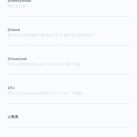
@smdxydrauu
博主太厉害了！
@xiaozi
最后的分享的镜像下载地址打不开 服务器没有开机吗？
@yuanyuan
为什么我的4b安装centos7.9 插上tf卡 显示不兼...
@Li
用Win32DiskImager烧录前少写了一步，下载的....
@奥奥