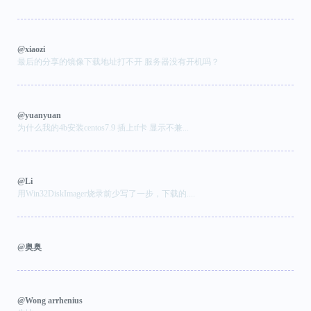
@xiaozi
最后的分享的镜像下载地址打不开 服务器没有开机吗？
@yuanyuan
为什么我的4b安装centos7.9 插上tf卡 显示不兼...
@Li
用Win32DiskImager烧录前少写了一步，下载的....
@奥奥
@Wong arrhenius