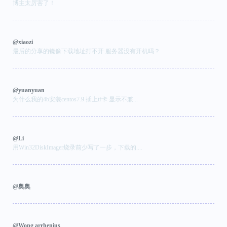
博主太厉害了！
@xiaozi
最后的分享的镜像下载地址打不开 服务器没有开机吗？
@yuanyuan
为什么我的4b安装centos7.9 插上tf卡 显示不兼...
@Li
用Win32DiskImager烧录前少写了一步，下载的....
@奥奥
@Wong arrhenius