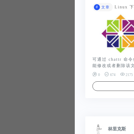
#
Linux
文章
可通过 chattr
能修改或者删除该文
0
674
2175
林里克斯