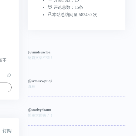
分类总数：29个
评论总数：15条
本站总访问量 583430 次
@ymidsuwfoa
这篇文章不错！
都不
@svmuvwpuqi
真棒！
@smdxydrauu
博主太厉害了！
订阅