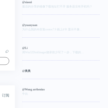
@xiaozi
最后的分享的镜像下载地址打不开 服务器没有开机吗？
@yuanyuan
为什么我的4b安装centos7.9 插上tf卡 显示不兼...
@Li
用Win32DiskImager烧录前少写了一步，下载的....
@奥奥
@Wong arrhenius
牛比
订阅